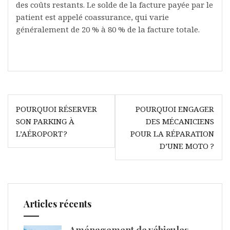
des coûts restants. Le solde de la facture payée par le
patient est appelé coassurance, qui varie
généralement de 20 % à 80 % de la facture totale.
Navigation
POURQUOI RÉSERVER
POURQUOI ENGAGER
de
SON PARKING À
DES MÉCANICIENS
l’article
L’AÉROPORT ?
POUR LA RÉPARATION
D’UNE MOTO ?
Articles récents
Aménagement de véhicules