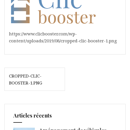
https://www.clicbooster.com/wp-
content/uploads/2019/08/cropped-clic-booster-1.png
Navigation
CROPPED-CLIC-
de
BOOSTER-1.PNG
l’article
Articles récents