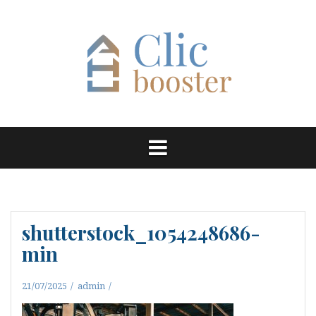
Aller
au
contenu
shutterstock_1054248686-
min
21/07/2025
admin