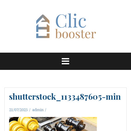
Aller
au
contenu
shutterstock_1133487605-min
21/07/2025
admin