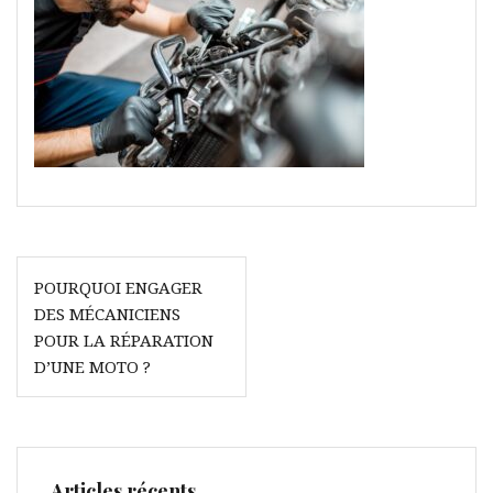
Navigation
POURQUOI ENGAGER
de
DES MÉCANICIENS
l’article
POUR LA RÉPARATION
D’UNE MOTO ?
Articles récents