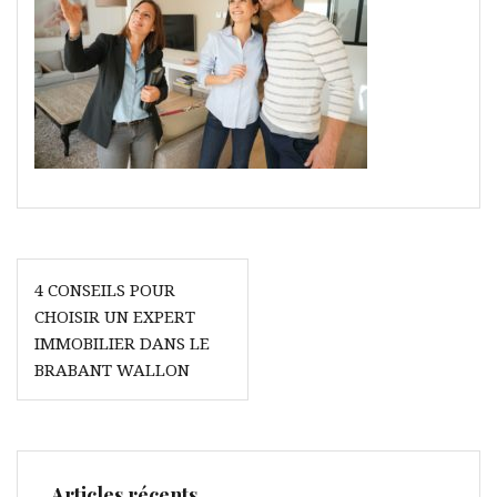
Navigation
4 CONSEILS POUR
de
CHOISIR UN EXPERT
l’article
IMMOBILIER DANS LE
BRABANT WALLON
Articles récents